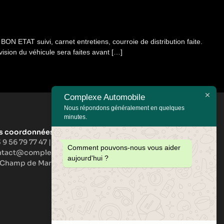
N ETAT suivi, carnet entretiens, courroie de distribution faite.
sion du véhicule sera faites avant […]
Complexe Automobile
Nous répondons généralement en quelques
minutes.
s coordonnées :
 9 56 79 77 47
|
+33 6 33 61 00 90
Comment pouvons-nous vous aider
ntact@complexeautomobile.com
aujourd'hui ?
 Champ de Mars, F-57270 Richemont