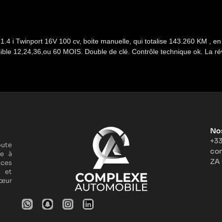
i Twinport 16V 100 cv, boite manuelle, qui totalise 143.260 KM , en BO
ble 12,24,36,ou 60 MOIS. Double de clé. Contrôle technique ok. La révi
No
+33
oute
co
le à
ZA
ices
 et
cœur