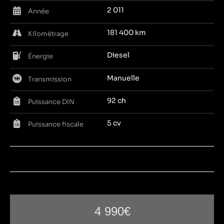
2 011
Année
181 400 km
Kilométrage
Diesel
Énergie
Manuelle
Transmission
92 ch
Puissance DIN
5 cv
Puissance fiscale
4 990€