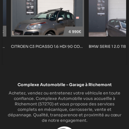
0€
4 990€
ABARTH 500 COMPETIZIONE 1.4 T-JET P...
CITROEN C3 PICASSO 1.6 HDI 90 CONFO...
BMW SERIE 1 2.0 118 
Complexe Automobile – Garage à Richemont
Achetez, vendez ou entretenez votre véhicule en toute
confiance. Complexe Automobile vous accueille à
Richemont (57270) et vous propose des services
complets en mécanique, carrosserie, vente et
dépannage. Qualité, transparence et proximité au cœur
de notre engagement.