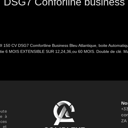
I DSG7 Conforline business
 150 CV DSG7 Comfortline Business Bleu Atlantique, boite Automatiqu
ntie 6 MOIS EXTENSIBLE SUR 12,24,36,ou 60 MOIS. Double de clé. 
No
+33
oute
co
le à
ZA
ices
 et