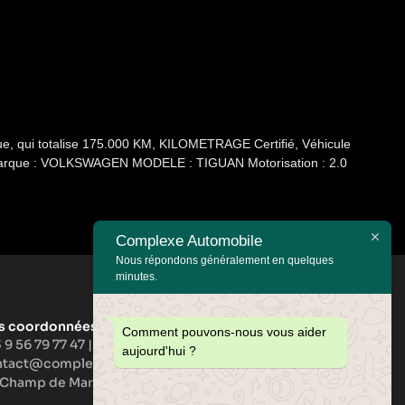
e, qui totalise 175.000 KM, KILOMETRAGE Certifié, Véhicule
Marque : VOLKSWAGEN MODELE : TIGUAN Motorisation : 2.0
Complexe Automobile
Nous répondons généralement en quelques
minutes.
s coordonnées :
Comment pouvons-nous vous aider
 9 56 79 77 47
|
+33 6 33 61 00 90
aujourd'hui ?
ntact@complexeautomobile.com
 Champ de Mars, F-57270 Richemont