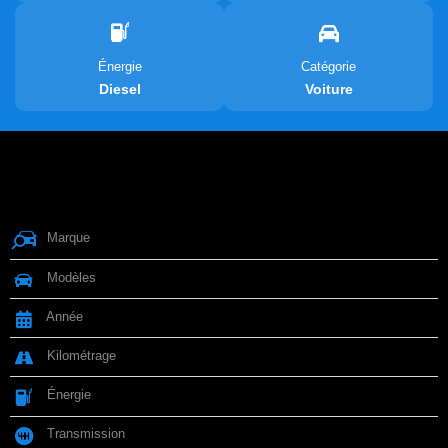
Énergie
Catégorie
Diesel
Voiture
Car summary
Marque
Volkswagen
Modèles
Tiguan
Année
2 020
Kilométrage
175 000 km
Énergie
Diesel
Transmission
Automatique