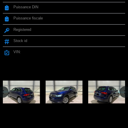
Puissance DIN
150 ch
Puissance fiscale
8 cv
Registered
N/A
Stock id
N/A
VIN:
Car highlights
Car features