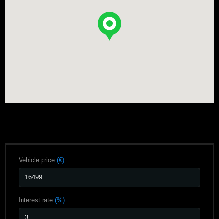
Loan calculator
Vehicle price
(€)
Interest rate
(%)