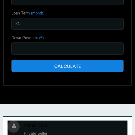
Loan Term
(month)
Down Payment
(€)
CALCULATE
admin1569
Private Seller