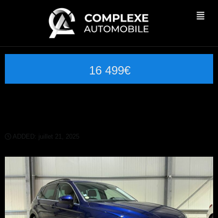
16 499€
Volswagen Tiguan 2.0 TDI DSG7
Conforline business
ADDED: juillet 21, 2025