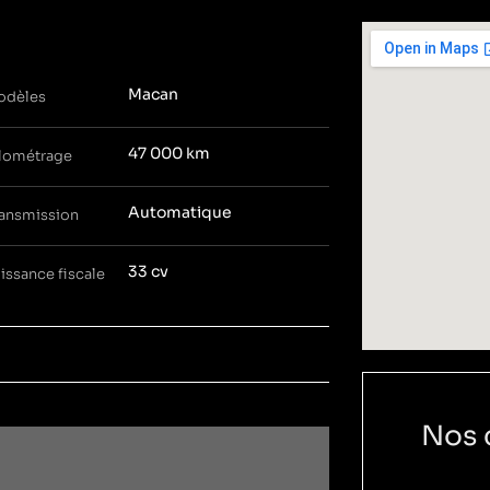
Macan
dèles
47 000 km
lométrage
Automatique
ansmission
33 cv
issance fiscale
Nos 