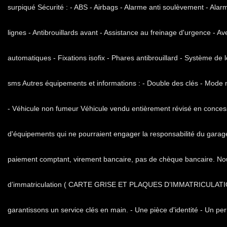
surpiqué Sécurité : - ABS - Airbags - Alarme anti soulèvement - Alar
lignes - Antibrouillards avant - Assistance au freinage d'urgence - A
automatiques - Fixations isofix - Phares antibrouillard - Système d
sms Autres équipements et informations : - Double des clés - Mode n
- Véhicule non fumeur Véhicule vendu entièrement révisé en conces
d'équipements qui ne pourraient engager la responsabilité du garage
paiement comptant, virement bancaire, pas de chèque bancaire. N
d’immatriculation ( CARTE GRISE ET PLAQUES D’IMMATRICULATI
garantissons un service clés en main. - Une pièce d'identité - Un perm