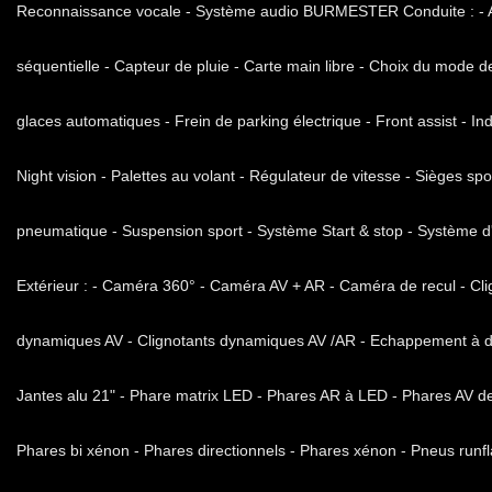
Reconnaissance vocale - Système audio BURMESTER Conduite : - Ai
séquentielle - Capteur de pluie - Carte main libre - Choix du mode 
glaces automatiques - Frein de parking électrique - Front assist - Indi
Night vision - Palettes au volant - Régulateur de vitesse - Sièges sp
pneumatique - Suspension sport - Système Start & stop - Système d'
Extérieur : - Caméra 360° - Caméra AV + AR - Caméra de recul - Cl
dynamiques AV - Clignotants dynamiques AV /AR - Echappement à doub
Jantes alu 21" - Phare matrix LED - Phares AR à LED - Phares AV de
Phares bi xénon - Phares directionnels - Phares xénon - Pneus runfla