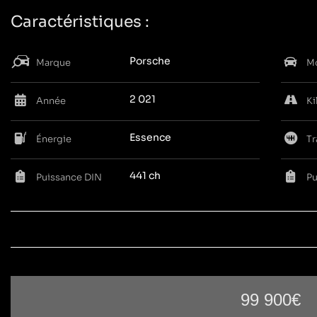
Caractéristiques :
Porsche
Marque
Mo
2 021
Année
Ki
Essence
Énergie
Tr
441 ch
Puissance DIN
Pu
99 900€